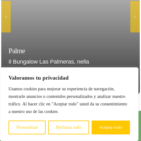
Palme
Il Bungalow Las Palmeras, nella
finca La Gaviota (Icod [...]
Valoramos tu privacidad
Max.8
125 m²
1
Usamos cookies para mejorar su experiencia de navegación,
English (UK)
mostrarle anuncios o contenidos personalizados y analizar nuestro
Deutsch (Sie)
tráfico. Al hacer clic en “Aceptar todo” usted da su consentimiento
Español
a nuestro uso de las cookies.
Italiano
Personalizar
Rechazar todo
Aceptar todo
Noleggio a lungo termine