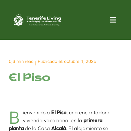
Saltar
al
Altern
contenido
navega
Apartamentos
Alquileres Larga Estancia
0,3 min read
Publicado el: octubre 4, 2025
|
Blog
El Piso
Quienes somos
B
Contacto
ienvenido a
El Piso
, una encantadora
vivienda vacacional en la
primera
planta
de la Casa
Alcalá
. El alojamiento se