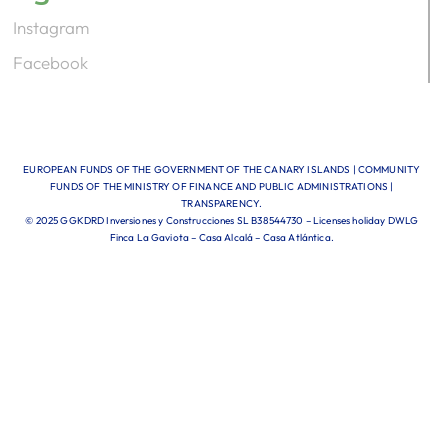
Instagram
Facebook
EUROPEAN FUNDS OF THE GOVERNMENT OF THE CANARY ISLANDS | COMMUNITY
FUNDS OF THE MINISTRY OF FINANCE AND PUBLIC ADMINISTRATIONS |
TRANSPARENCY.
© 2025 GGKDRD Inversiones y Construcciones SL B38544730 – Licenses holiday DWLG
Finca La Gaviota – Casa Alcalá – Casa Atlántica.