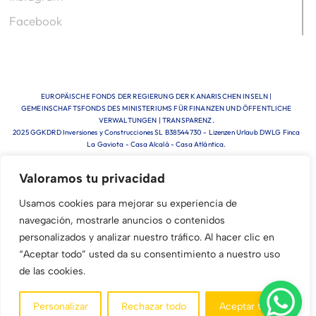
Facebook
EUROPÄISCHE FONDS DER REGIERUNG DER KANARISCHEN INSELN |
GEMEINSCHAFTSFONDS DES MINISTERIUMS FÜR FINANZEN UND ÖFFENTLICHE
VERWALTUNGEN | TRANSPARENZ.
2025 GGKDRD Inversiones y Construcciones SL B38544730 - Lizenzen Urlaub DWLG Finca
La Gaviota - Casa Alcalá - Casa Atlántica.
Valoramos tu privacidad
Usamos cookies para mejorar su experiencia de
navegación, mostrarle anuncios o contenidos
personalizados y analizar nuestro tráfico. Al hacer clic en
Italiano
“Aceptar todo” usted da su consentimiento a nuestro uso
English (UK)
de las cookies.
Español
Personalizar
Rechazar todo
Aceptar todo