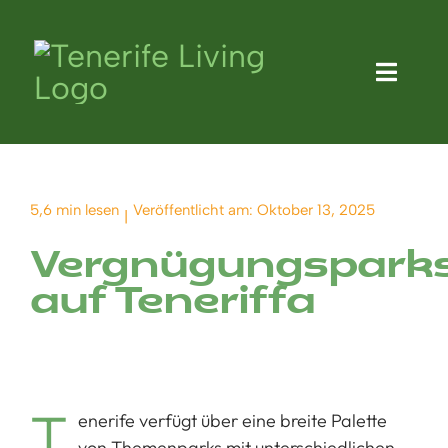
Zum
Inhalt
Naviga
springen
umscha
Wohnungen
Langfristige Vermietungen
5,6 min lesen
Veröffentlicht am: Oktober 13, 2025
|
Vergnügungspark
Blog
auf Teneriffa
Wer wir sind
Kontakt
T
enerife verfügt über eine breite Palette
von Themenparks mit unterschiedlichen