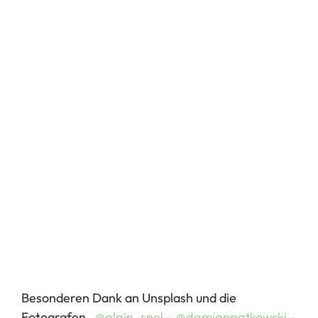
Besonderen Dank an Unsplash und die
Fotografen.
@alain_snel
–
@damianpatkowski
–